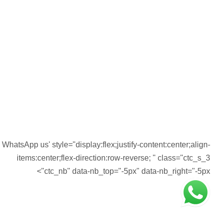
الجراحة
معرض
استبيان رضاء المرضى
ساعات العمل
07:00 - 21:00
الاثنين - الجمعة
WhatsApp us' style="display:flex;justify-content:center;align-
07:00 - 19:00
السبت - الأحد
items:center;flex-direction:row-reverse; " class="ctc_s_3
ctc_nb" data-nb_top="-5px" data-nb_right="-5px">
الطوارئ: 24/7