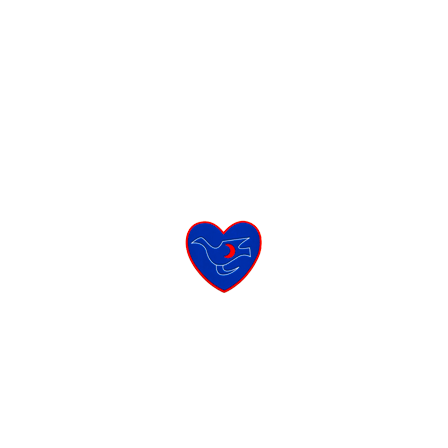
تقع في الطابق الأرضي ومتاحة مباشرة من الخارج:
تخطيط القلب بالموجات الصوتية الملونة
اختبار الجهد
هولتر ريثمي 24/48 ساعة
هولتر ضغط الدم لمدة 24 ساعة
الطريق X2 – حي الخضراء – 1003 تونس
000 908 71 216+
Info@cardio-cgct.com